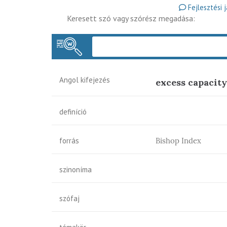
Fejlesztési 
Keresett szó vagy szórész megadása:
Angol kifejezés
excess capacity
definíció
forrás
Bishop Index
szinoníma
szófaj