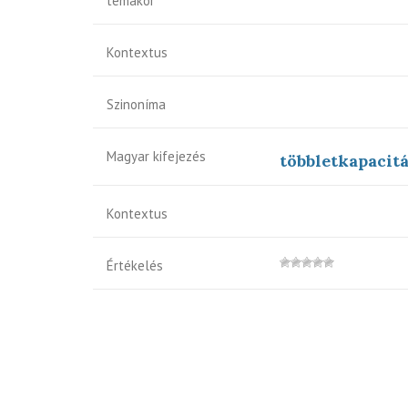
témakör
Kontextus
Szinoníma
Magyar kifejezés
többletkapacit
Kontextus
Értékelés