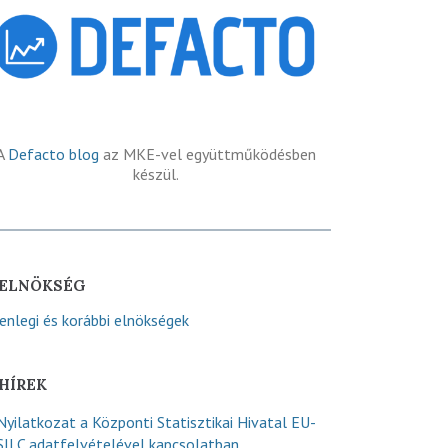
A
Defacto blog
az MKE-vel együttműködésben
készül.
ELNÖKSÉG
lenlegi és korábbi elnökségek
HÍREK
Nyilatkozat a Központi Statisztikai Hivatal EU-
SILC adatfelvételével kapcsolatban