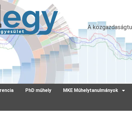
A közgazdaságtu
rencia
PhD műhely
MKE Műhelytanulmányok