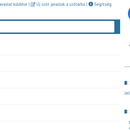
|
|
Segítség
javaslat küldése
Új szót javaslok a szótárba
Keres
Je