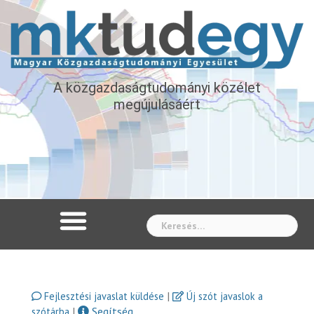
A közgazdaságtudományi közélet
megújulásáért
Whe
|
Fejlesztési javaslat küldése
Új szót javaslok a
|
Segítség
szótárba