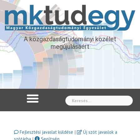
A közgazdaságtudományi közélet
megújulásáért
Whe
|
Fejlesztési javaslat küldése
Új szót javaslok a
|
Segítség
szótárba