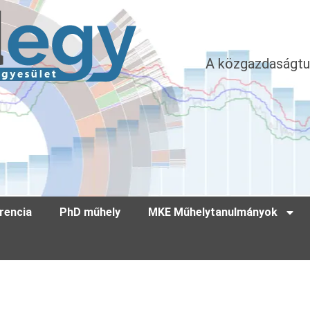
A közgazdaságtu
rencia
PhD műhely
MKE Műhelytanulmányok