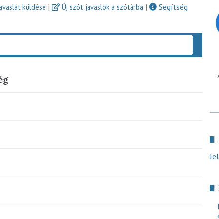
|
|
Segítség
javaslat küldése
Új szót javaslok a szótárba
Keres
ég
Je