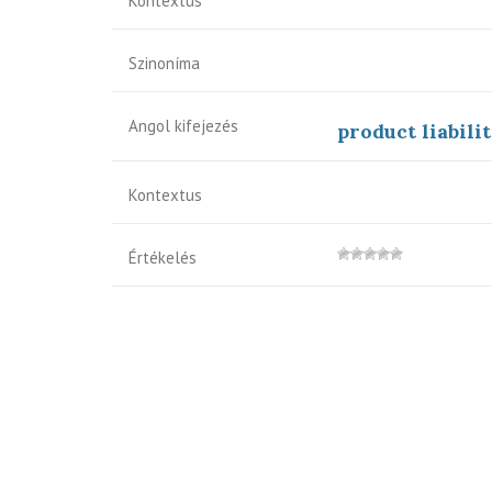
Kontextus
Szinoníma
Angol kifejezés
product liabili
Kontextus
Értékelés