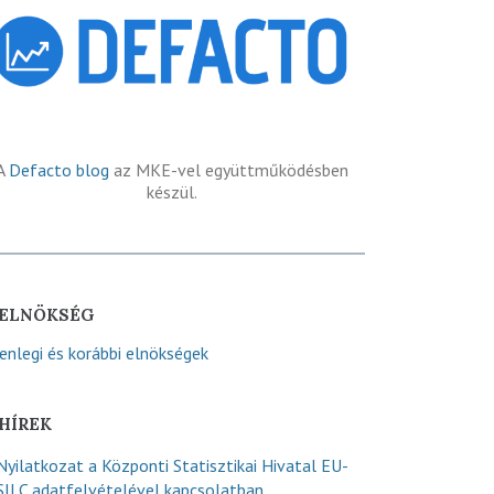
A
Defacto blog
az MKE-vel együttműködésben
készül.
ELNÖKSÉG
lenlegi és korábbi elnökségek
HÍREK
Nyilatkozat a Központi Statisztikai Hivatal EU-
SILC adatfelvételével kapcsolatban