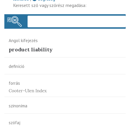
Keresett szó vagy szórész megadása:
Keres
Angol kifejezés
product liability
definíció
forrás
Cooter-Ulen Index
szinoníma
szófaj