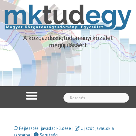
A közgazdaságtudományi közélet
megújulásáért
Whe
|
Fejlesztési javaslat küldése
Új szót javaslok a
|
Segítség
szótárba