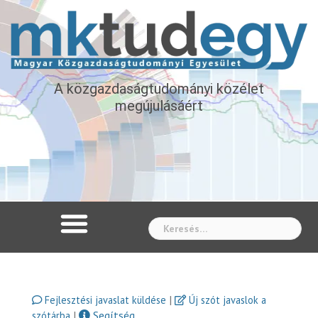
A közgazdaságtudományi közélet
megújulásáért
Whe
|
Fejlesztési javaslat küldése
Új szót javaslok a
|
Segítség
szótárba