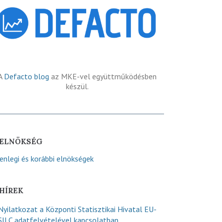
A
Defacto blog
az MKE-vel együttműködésben
készül.
ELNÖKSÉG
lenlegi és korábbi elnökségek
HÍREK
Nyilatkozat a Központi Statisztikai Hivatal EU-
SILC adatfelvételével kapcsolatban