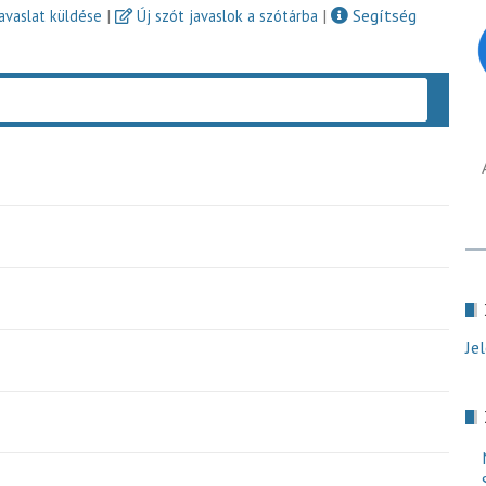
|
|
Segítség
javaslat küldése
Új szót javaslok a szótárba
Keres
Je