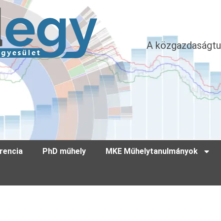
A közgazdaságtu
rencia
PhD műhely
MKE Műhelytanulmányok