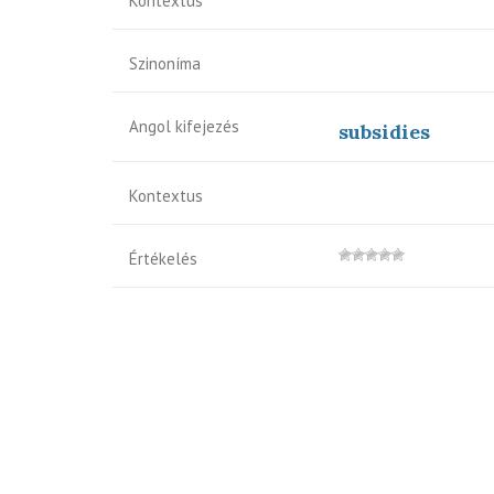
Kontextus
Szinoníma
Angol kifejezés
subsidies
Kontextus
Értékelés