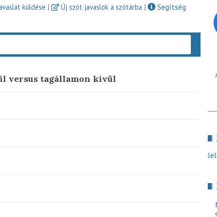
|
|
Segítség
javaslat küldése
Új szót javaslok a szótárba
Keres
ül versus tagállamon kívül
Je