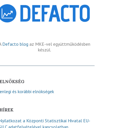
A
Defacto blog
az MKE-vel együttműködésben
készül.
ELNÖKSÉG
lenlegi és korábbi elnökségek
HÍREK
Nyilatkozat a Központi Statisztikai Hivatal EU-
SILC adatfelvételével kapcsolatban