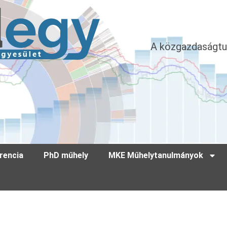
A közgazdaságtu
rencia
PhD műhely
MKE Műhelytanulmányok