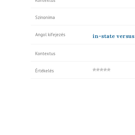
Kontextus
Szinoníma
Angol kifejezés
in-state versus
Kontextus
Értékelés