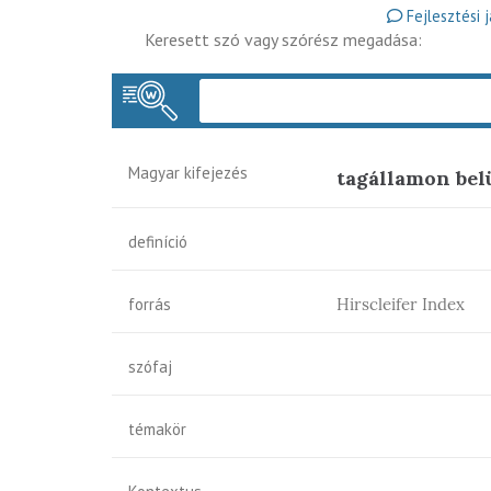
Fejlesztési 
Keresett szó vagy szórész megadása:
Magyar kifejezés
tagállamon bel
definíció
forrás
Hirscleifer Index
szófaj
témakör