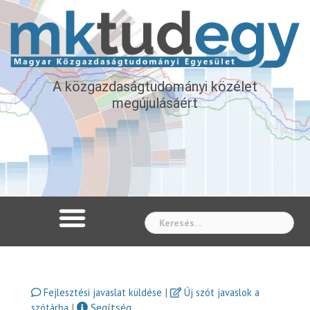
A közgazdaságtudományi közélet
megújulásáért
Whe
|
Fejlesztési javaslat küldése
Új szót javaslok a
|
Segítség
szótárba