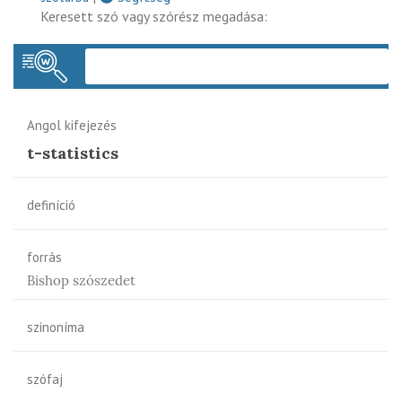
Keresett szó vagy szórész megadása:
Keres
Angol kifejezés
t-statistics
definíció
forrás
Bishop szószedet
szinoníma
szófaj