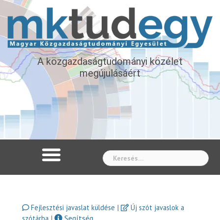
A közgazdaságtudományi közélet
megújulásáért
Whe
|
Fejlesztési javaslat küldése
Új szót javaslok a
|
Segítség
szótárba