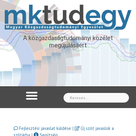
A közgazdaságtudományi közélet
megújulásáért
Whe
|
Fejlesztési javaslat küldése
Új szót javaslok a
|
Segítség
szótárba