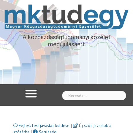
A közgazdaságtudományi közélet
megújulásáért
Whe
|
Fejlesztési javaslat küldése
Új szót javaslok a
|
Segítség
szótárba