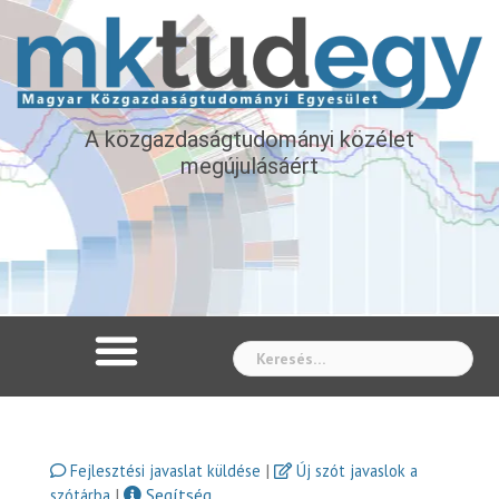
A közgazdaságtudományi közélet
megújulásáért
Whe
|
Fejlesztési javaslat küldése
Új szót javaslok a
|
Segítség
szótárba