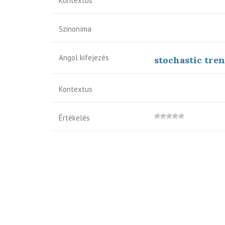
Kontextus
Szinoníma
Angol kifejezés
stochastic tre
Kontextus
Értékelés