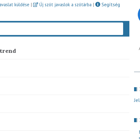
|
|
Segítség
javaslat küldése
Új szót javaslok a szótárba
Keres
 trend
Je