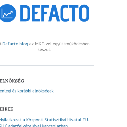
A
Defacto blog
az MKE-vel együttműködésben
készül.
ELNÖKSÉG
lenlegi és korábbi elnökségek
HÍREK
Nyilatkozat a Központi Statisztikai Hivatal EU-
SILC adatfelvételével kapcsolatban