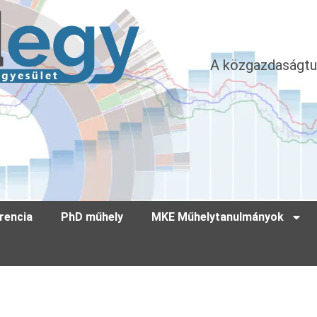
A közgazdaságtu
rencia
PhD műhely
MKE Műhelytanulmányok