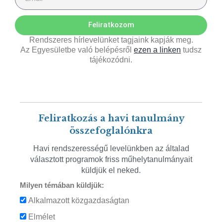
Feliratkozom
Rendszeres hírlevelünket tagjaink kapják meg.
Az Egyesületbe való belépésről
ezen a linken
tudsz
tájékozódni.
Feliratkozás a havi tanulmány
összefoglalónkra
Havi rendszerességű levelünkben az általad
választott programok friss műhelytanulmányait
küldjük el neked.
Milyen témában küldjük:
Alkalmazott közgazdaságtan
Elmélet