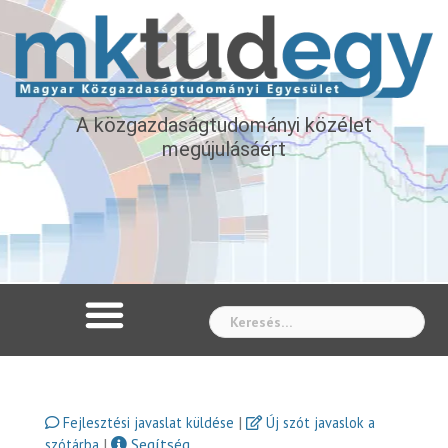
A közgazdaságtudományi közélet
megújulásáért
Whe
|
Fejlesztési javaslat küldése
Új szót javaslok a
|
Segítség
szótárba