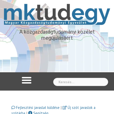
A közgazdaságtudományi közélet
megújulásáért
Whe
|
Fejlesztési javaslat küldése
Új szót javaslok a
|
Segítség
szótárba