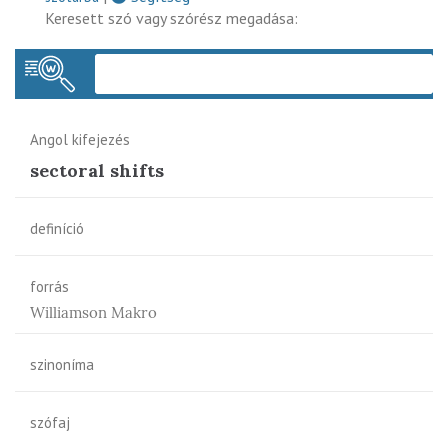
Keresett szó vagy szórész megadása:
Keres
Angol kifejezés
sectoral shifts
definíció
forrás
Williamson Makro
szinoníma
szófaj