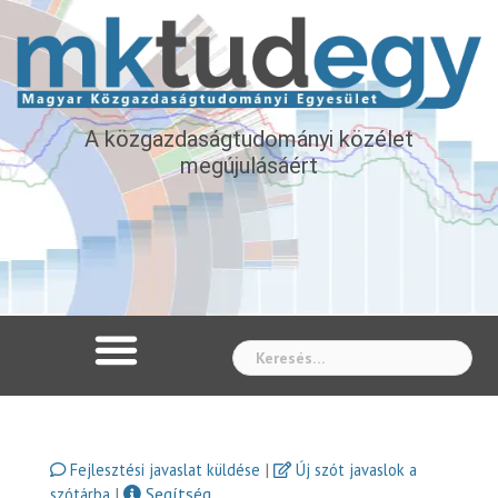
A közgazdaságtudományi közélet
megújulásáért
Whe
|
Fejlesztési javaslat küldése
Új szót javaslok a
|
Segítség
szótárba