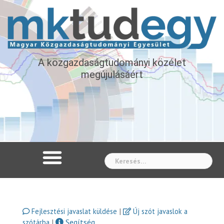
A közgazdaságtudományi közélet
megújulásáért
Whe
|
Fejlesztési javaslat küldése
Új szót javaslok a
|
Segítség
szótárba