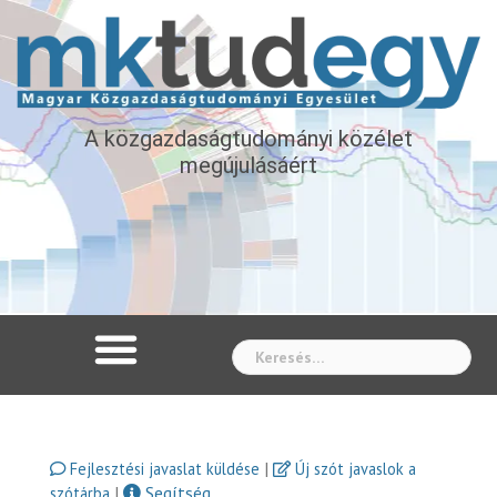
A közgazdaságtudományi közélet
megújulásáért
Whe
|
Fejlesztési javaslat küldése
Új szót javaslok a
|
Segítség
szótárba