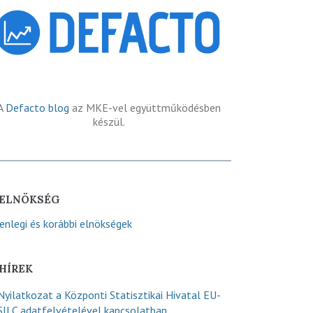
A
Defacto blog
az MKE-vel együttműködésben
készül.
ELNÖKSÉG
lenlegi és korábbi elnökségek
HÍREK
Nyilatkozat a Központi Statisztikai Hivatal EU-
SILC adatfelvételével kapcsolatban