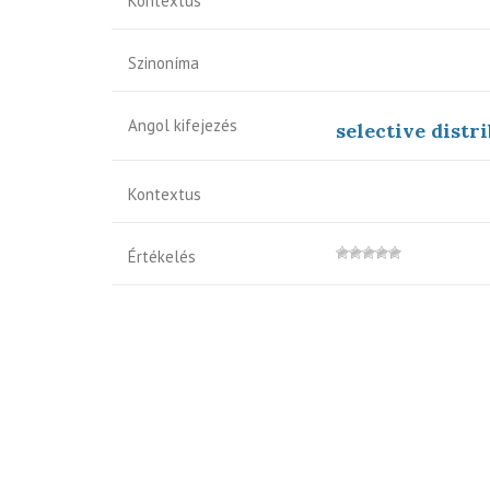
Kontextus
Szinoníma
Angol kifejezés
selective distr
Kontextus
Értékelés