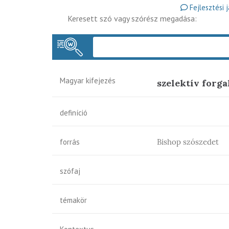
Fejlesztési 
Keresett szó vagy szórész megadása:
Magyar kifejezés
szelektív forg
definíció
forrás
Bishop szószedet
szófaj
témakör