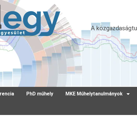
A közgazdaságtu
rencia
PhD műhely
MKE Műhelytanulmányok