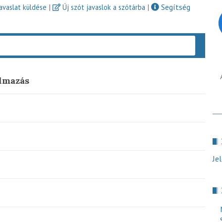
|
|
Segítség
javaslat küldése
Új szót javaslok a szótárba
Keres
almazás
Je