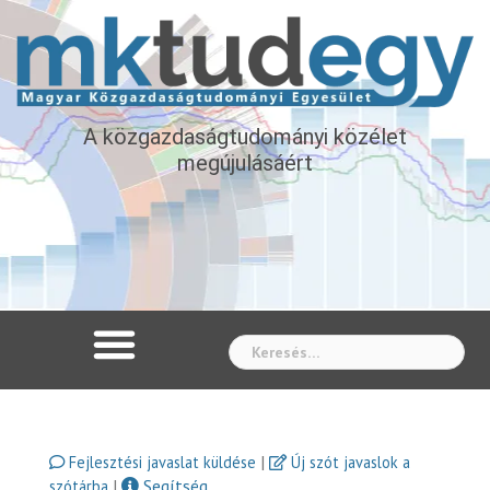
A közgazdaságtudományi közélet
megújulásáért
Whe
|
Fejlesztési javaslat küldése
Új szót javaslok a
|
Segítség
szótárba