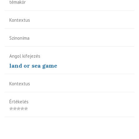
témakör
Kontextus
Szinoníma
Angol kifejezés
land or sea game
Kontextus
Értékelés