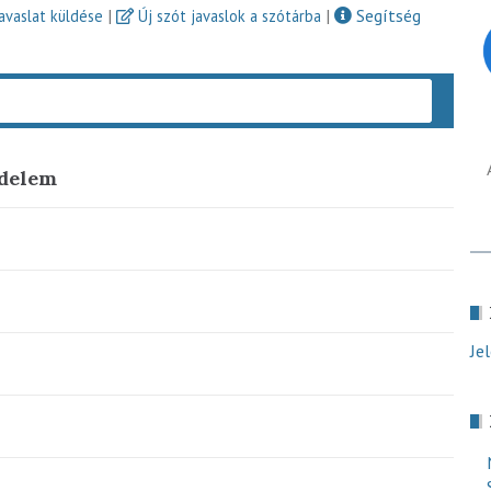
|
|
Segítség
javaslat küldése
Új szót javaslok a szótárba
Keres
edelem
Je