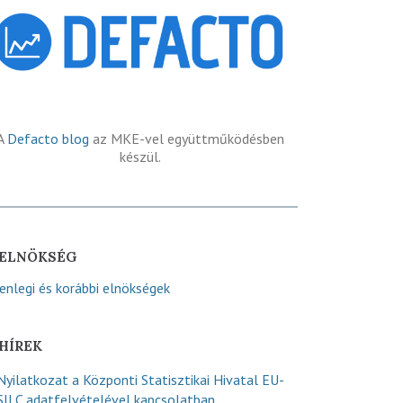
A
Defacto blog
az MKE-vel együttműködésben
készül.
ELNÖKSÉG
lenlegi és korábbi elnökségek
HÍREK
Nyilatkozat a Központi Statisztikai Hivatal EU-
SILC adatfelvételével kapcsolatban