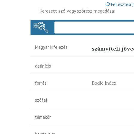
Fejlesztési 
Keresett szó vagy szórész megadása:
Magyar kifejezés
számviteli jöv
definíció
forrás
Bodie Index
szófaj
témakör