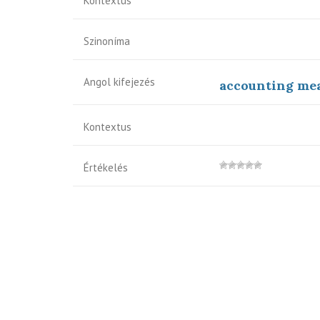
Kontextus
Szinoníma
Angol kifejezés
accounting mea
Kontextus
Értékelés