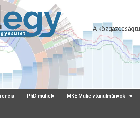
A közgazdaságtu
rencia
PhD műhely
MKE Műhelytanulmányok