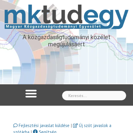
A közgazdaságtudományi közélet
megújulásáért
Whe
|
Fejlesztési javaslat küldése
Új szót javaslok a
|
Segítség
szótárba