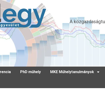
A közgazdaságtu
rencia
PhD műhely
MKE Műhelytanulmányok