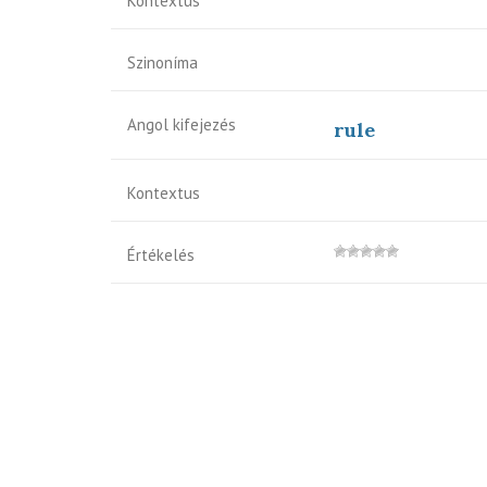
Kontextus
Szinoníma
Angol kifejezés
rule
Kontextus
Értékelés