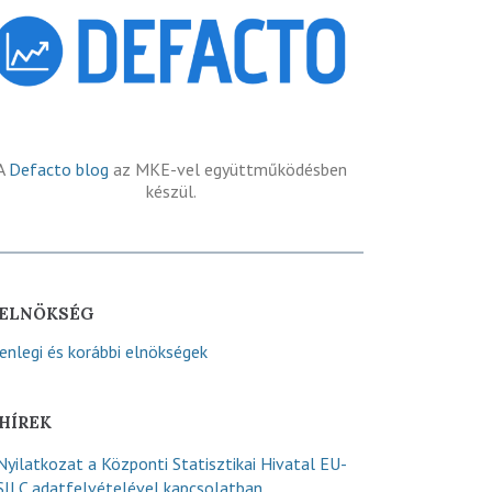
A
Defacto blog
az MKE-vel együttműködésben
készül.
ELNÖKSÉG
lenlegi és korábbi elnökségek
HÍREK
Nyilatkozat a Központi Statisztikai Hivatal EU-
SILC adatfelvételével kapcsolatban