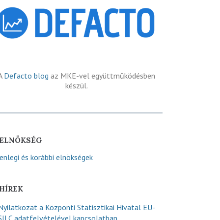
A
Defacto blog
az MKE-vel együttműködésben
készül.
ELNÖKSÉG
lenlegi és korábbi elnökségek
HÍREK
Nyilatkozat a Központi Statisztikai Hivatal EU-
SILC adatfelvételével kapcsolatban