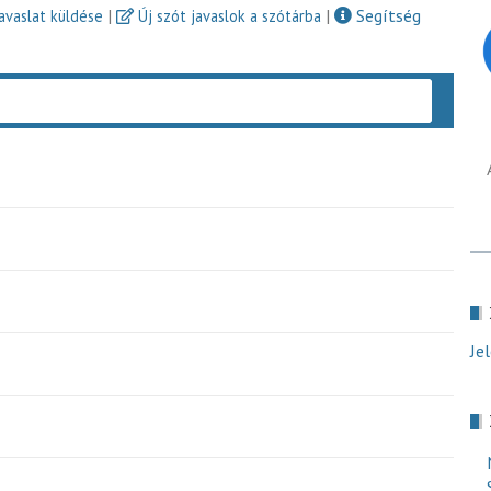
|
|
Segítség
javaslat küldése
Új szót javaslok a szótárba
Keres
Je