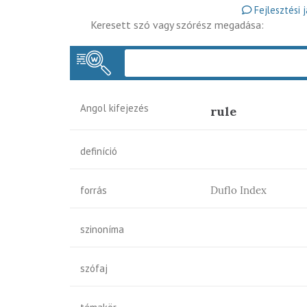
Fejlesztési 
Keresett szó vagy szórész megadása:
Angol kifejezés
rule
definíció
forrás
Duflo Index
szinoníma
szófaj