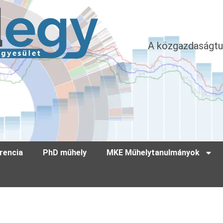
A közgazdaságtu
rencia
PhD műhely
MKE Műhelytanulmányok