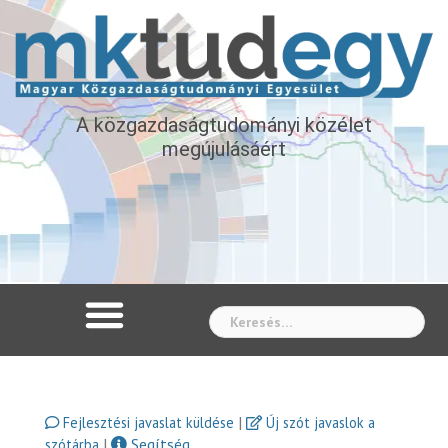
A közgazdaságtudományi közélet
megújulásáért
Whe
|
Fejlesztési javaslat küldése
Új szót javaslok a
|
Segítség
szótárba