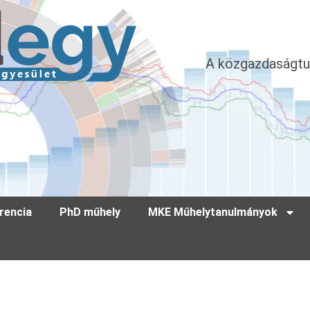
A közgazdaságtu
rencia
PhD műhely
MKE Műhelytanulmányok