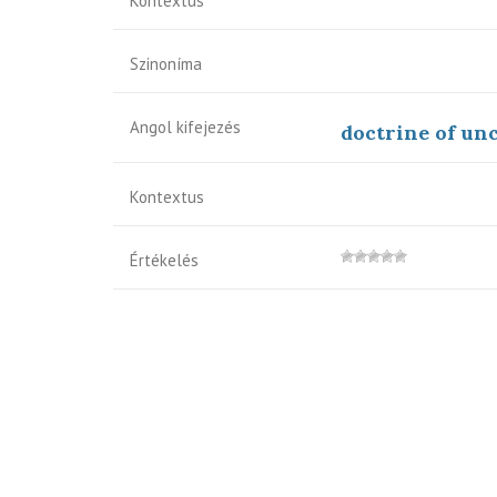
Kontextus
Szinoníma
Angol kifejezés
doctrine of un
Kontextus
Értékelés