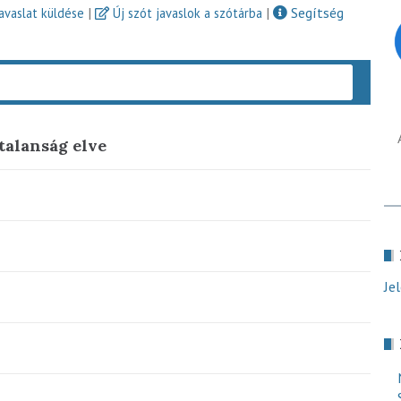
|
|
Segítség
javaslat küldése
Új szót javaslok a szótárba
Keres
talanság elve
Je