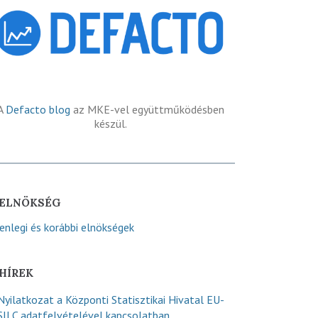
A
Defacto blog
az MKE-vel együttműködésben
készül.
ELNÖKSÉG
lenlegi és korábbi elnökségek
HÍREK
Nyilatkozat a Központi Statisztikai Hivatal EU-
SILC adatfelvételével kapcsolatban