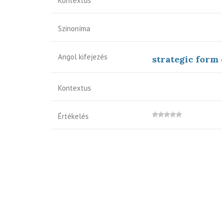
Kontextus
Szinoníma
Angol kifejezés
strategic form
Kontextus
Értékelés