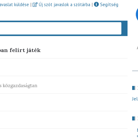
|
|
Segítség
javaslat küldése
Új szót javaslok a szótárba
Keres
an felírt játék
és közgazdaságtan
Je