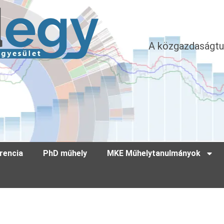
A közgazdaságtu
rencia
PhD műhely
MKE Műhelytanulmányok