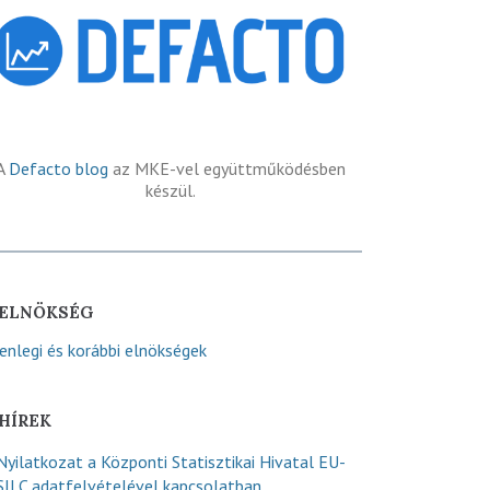
A
Defacto blog
az MKE-vel együttműködésben
készül.
ELNÖKSÉG
lenlegi és korábbi elnökségek
HÍREK
Nyilatkozat a Központi Statisztikai Hivatal EU-
SILC adatfelvételével kapcsolatban