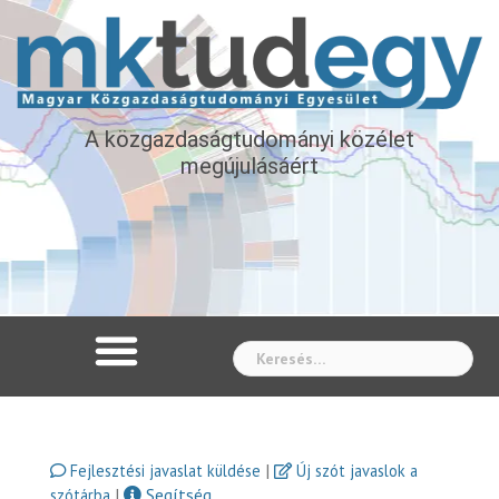
A közgazdaságtudományi közélet
megújulásáért
Whe
|
Fejlesztési javaslat küldése
Új szót javaslok a
|
Segítség
szótárba