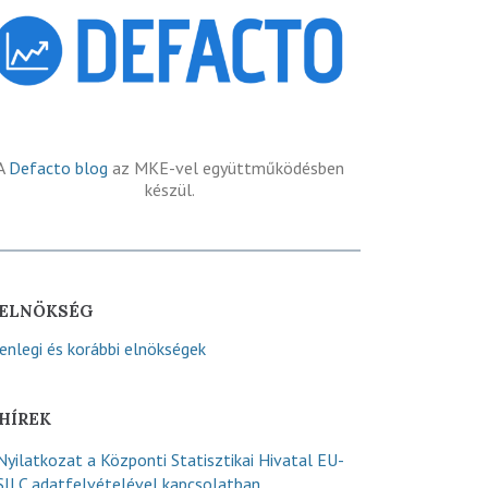
A
Defacto blog
az MKE-vel együttműködésben
készül.
ELNÖKSÉG
lenlegi és korábbi elnökségek
HÍREK
Nyilatkozat a Központi Statisztikai Hivatal EU-
SILC adatfelvételével kapcsolatban