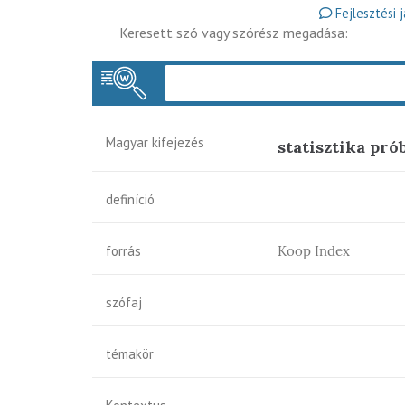
Fejlesztési 
Keresett szó vagy szórész megadása:
Magyar kifejezés
statisztika pró
definíció
forrás
Koop Index
szófaj
témakör