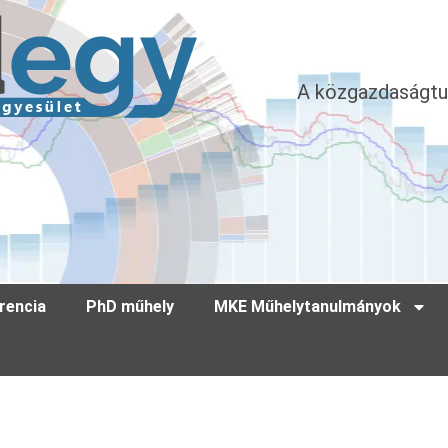
A közgazdaságtu
rencia
PhD műhely
MKE Műhelytanulmányok