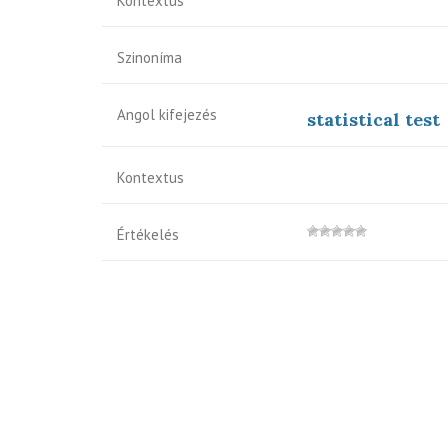
Kontextus
Szinoníma
Angol kifejezés
statistical test
Kontextus
Értékelés