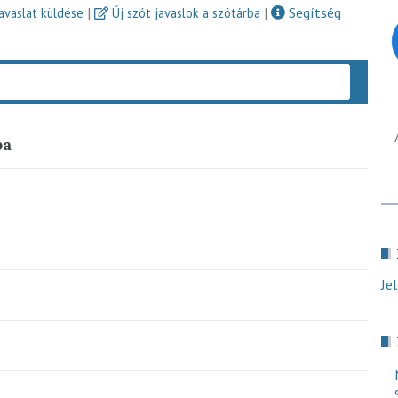
|
|
Segítség
javaslat küldése
Új szót javaslok a szótárba
Keres
ba
Je