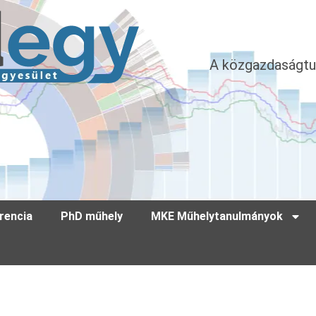
A közgazdaságtu
rencia
PhD műhely
MKE Műhelytanulmányok