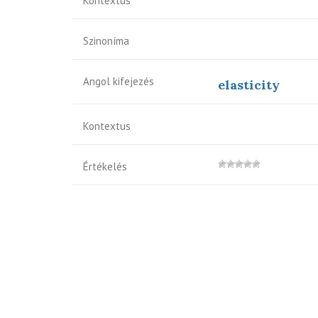
Kontextus
Szinoníma
Angol kifejezés
elasticity
Kontextus
Értékelés