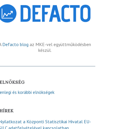
A
Defacto blog
az MKE-vel együttműködésben
készül.
ELNÖKSÉG
lenlegi és korábbi elnökségek
HÍREK
Nyilatkozat a Központi Statisztikai Hivatal EU-
SILC adatfelvételével kapcsolatban