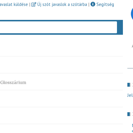
|
|
Segítség
javaslat küldése
Új szót javaslok a szótárba
Keres
Glosszárium
Je