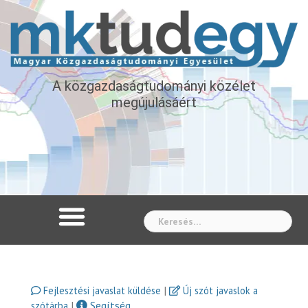
A közgazdaságtudományi közélet
megújulásáért
Whe
|
Fejlesztési javaslat küldése
Új szót javaslok a
|
Segítség
szótárba