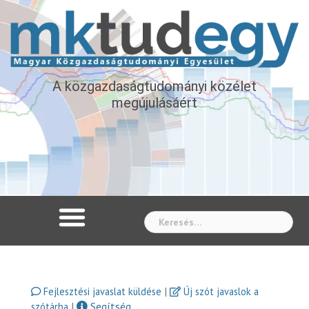
A közgazdaságtudományi közélet
megújulásáért
Whe
|
Fejlesztési javaslat küldése
Új szót javaslok a
|
Segítség
szótárba