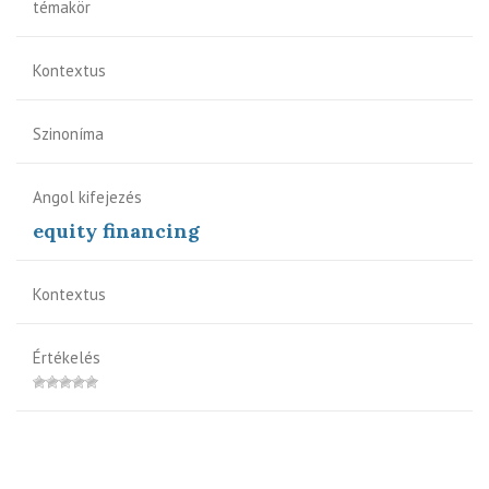
témakör
Kontextus
Szinoníma
Angol kifejezés
equity financing
Kontextus
Értékelés