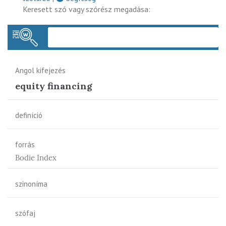
Keresett szó vagy szórész megadása:
Keres
Angol kifejezés
equity financing
definíció
forrás
Bodie Index
szinoníma
szófaj