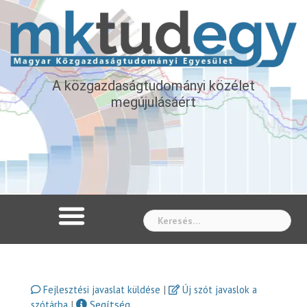
A közgazdaságtudományi közélet
megújulásáért
Whe
|
Fejlesztési javaslat küldése
Új szót javaslok a
|
Segítség
szótárba