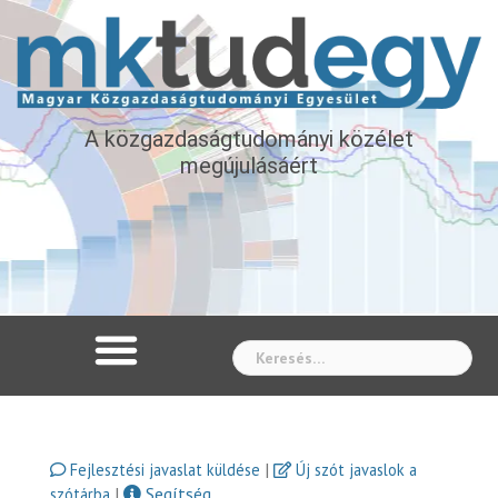
A közgazdaságtudományi közélet
megújulásáért
Whe
|
Fejlesztési javaslat küldése
Új szót javaslok a
|
Segítség
szótárba