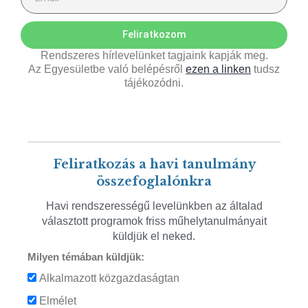
Feliratkozom
Rendszeres hírlevelünket tagjaink kapják meg.
Az Egyesületbe való belépésről
ezen a linken
tudsz
tájékozódni.
Feliratkozás a havi tanulmány
összefoglalónkra
Havi rendszerességű levelünkben az általad
választott programok friss műhelytanulmányait
küldjük el neked.
Milyen témában küldjük:
Alkalmazott közgazdaságtan
Elmélet