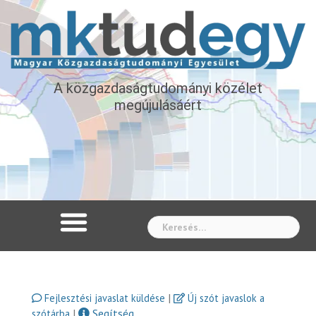
A közgazdaságtudományi közélet
megújulásáért
Whe
|
Fejlesztési javaslat küldése
Új szót javaslok a
|
Segítség
szótárba