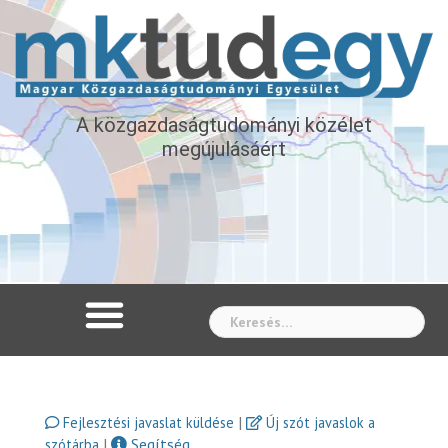
A közgazdaságtudományi közélet
megújulásáért
Whe
|
Fejlesztési javaslat küldése
Új szót javaslok a
|
Segítség
szótárba