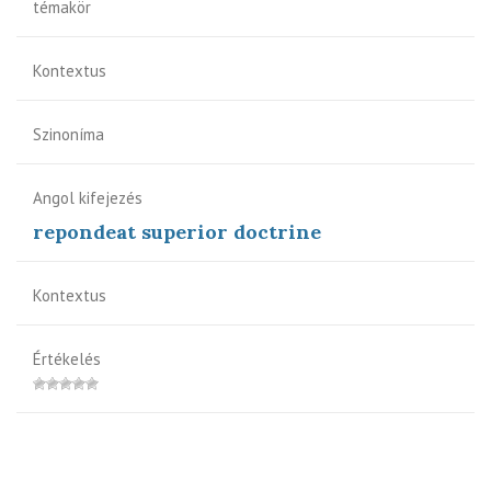
témakör
Kontextus
Szinoníma
Angol kifejezés
repondeat superior doctrine
Kontextus
Értékelés