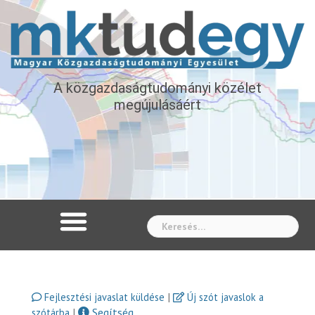
A közgazdaságtudományi közélet
megújulásáért
Whe
|
Fejlesztési javaslat küldése
Új szót javaslok a
|
Segítség
szótárba