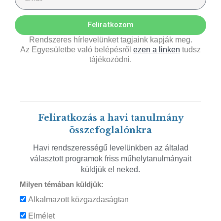
Feliratkozom
Rendszeres hírlevelünket tagjaink kapják meg.
Az Egyesületbe való belépésről
ezen a linken
tudsz
tájékozódni.
Feliratkozás a havi tanulmány
összefoglalónkra
Havi rendszerességű levelünkben az általad
választott programok friss műhelytanulmányait
küldjük el neked.
Milyen témában küldjük:
Alkalmazott közgazdaságtan
Elmélet