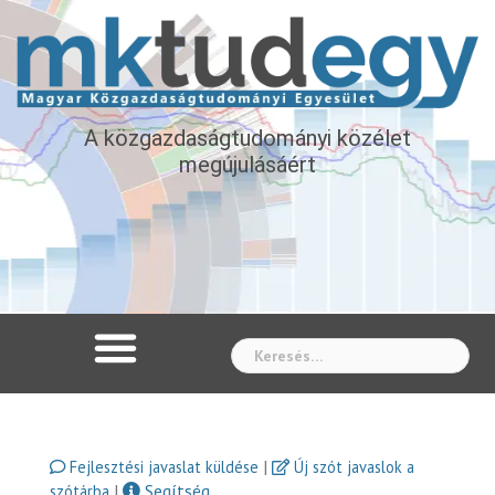
A közgazdaságtudományi közélet
megújulásáért
Whe
|
Fejlesztési javaslat küldése
Új szót javaslok a
|
Segítség
szótárba