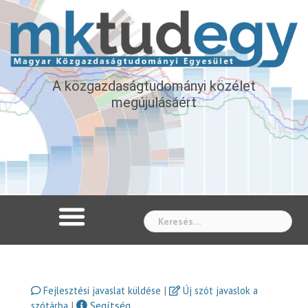
A közgazdaságtudományi közélet
megújulásáért
Whe
|
Fejlesztési javaslat küldése
Új szót javaslok a
|
Segítség
szótárba