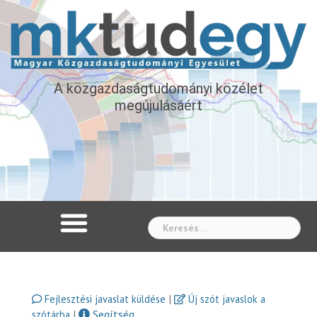
A közgazdaságtudományi közélet
megújulásáért
Whe
|
Fejlesztési javaslat küldése
Új szót javaslok a
|
Segítség
szótárba