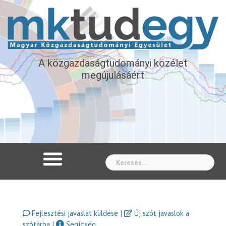
A közgazdaságtudományi közélet
megújulásáért
Whe
|
Fejlesztési javaslat küldése
Új szót javaslok a
|
Segítség
szótárba