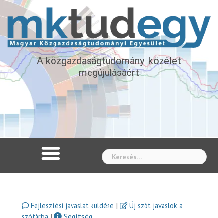
A közgazdaságtudományi közélet
megújulásáért
Whe
|
Fejlesztési javaslat küldése
Új szót javaslok a
|
Segítség
szótárba