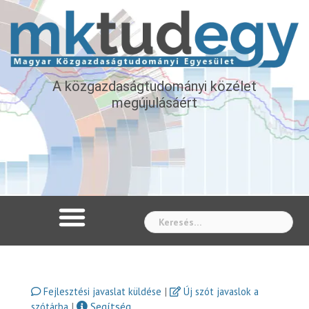
A közgazdaságtudományi közélet
megújulásáért
Whe
|
Fejlesztési javaslat küldése
Új szót javaslok a
|
Segítség
szótárba