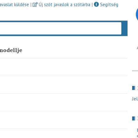
|
|
Segítség
javaslat küldése
Új szót javaslok a szótárba
Keres
modellje
Je