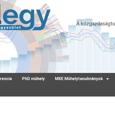
A közgazdaságtu
rencia
PhD műhely
MKE Műhelytanulmányok