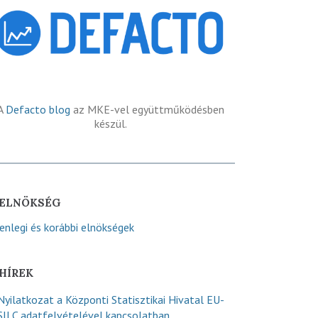
A
Defacto blog
az MKE-vel együttműködésben
készül.
ELNÖKSÉG
lenlegi és korábbi elnökségek
HÍREK
Nyilatkozat a Központi Statisztikai Hivatal EU-
SILC adatfelvételével kapcsolatban