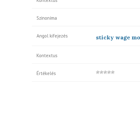
Kontextus
Szinoníma
Angol kifejezés
sticky wage mo
Kontextus
Értékelés