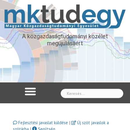
A közgazdaságtudományi közélet
megújulásáért
Whe
|
Fejlesztési javaslat küldése
Új szót javaslok a
|
Segítség
szótárba