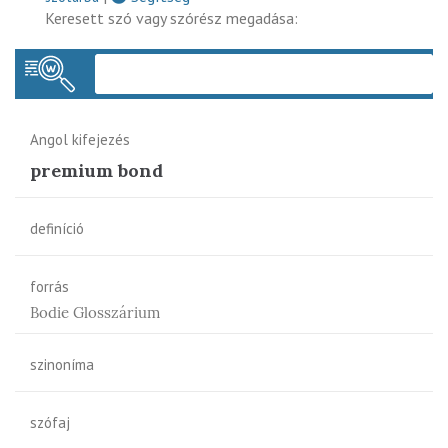
Keresett szó vagy szórész megadása:
Keres
Angol kifejezés
premium bond
definíció
forrás
Bodie Glosszárium
szinoníma
szófaj