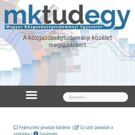
A közgazdaságtudományi közélet
megújulásáért
Whe
|
Fejlesztési javaslat küldése
Új szót javaslok a
|
Segítség
szótárba