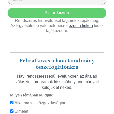
Feliratkozom
Rendszeres hírlevelünket tagjaink kapják meg.
Az Egyesületbe való belépésről
ezen a linken
tudsz
tájékozódni.
Feliratkozás a havi tanulmány
összefoglalónkra
Havi rendszerességű levelünkben az általad
választott programok friss műhelytanulmányait
küldjük el neked.
Milyen témában küldjük:
Alkalmazott közgazdaságtan
Elmélet