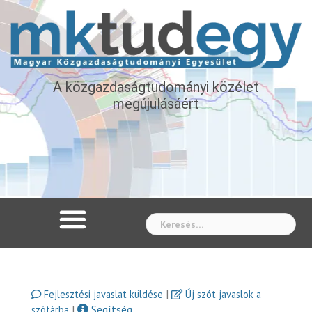
A közgazdaságtudományi közélet
megújulásáért
Whe
|
Fejlesztési javaslat küldése
Új szót javaslok a
|
Segítség
szótárba