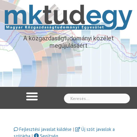
A közgazdaságtudományi közélet
megújulásáért
Whe
|
Fejlesztési javaslat küldése
Új szót javaslok a
|
Segítség
szótárba