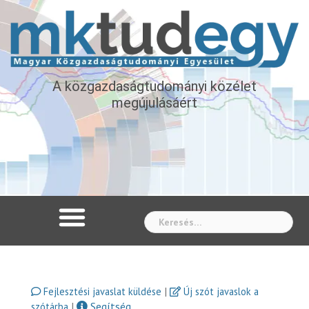
A közgazdaságtudományi közélet
megújulásáért
Whe
|
Fejlesztési javaslat küldése
Új szót javaslok a
|
Segítség
szótárba